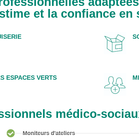
professionnelles adaptées
estime et la confiance en 
ISERIE
S
ES ESPACES VERTS
M
ssionnels médico-socia
Moniteurs d'ateliers