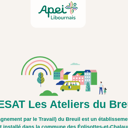
ESAT Les Ateliers du Bre
nement par le Travail) du Breuil est un établissemen
est installé dans la commune des Églisottes-et-Chalau