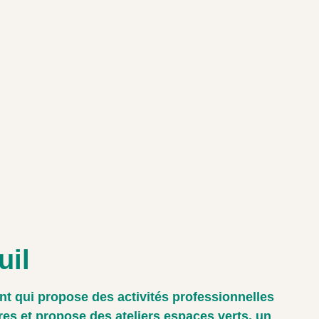
uil
t qui propose des activités professionnelles
res et propose des ateliers espaces verts, un