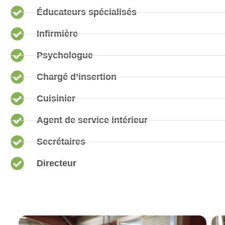
Éducateurs spécialisés
Infirmière
Psychologue
Chargé d’insertion
Cuisinier
Agent de service intérieur
Secrétaires
Directeur